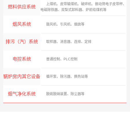
上煤机、皮带输煤机、破碎机、振动筛电子皮带秤、
燃料供应系统
电磁除铁器、双梨式卸料器、炉前给煤机等
烟风系统
鼓风机、引风机、烟囱等
河南某热力公司40吨燃煤热水锅炉供暖项目
排污（汽）系统
取样器、消音器、连排、定排
项目地址
购买设备
电控系统
普通控制、PLC控制
河南商丘
DZL29-
1.6/130/70-AII
锅炉房内其它设备
循环泵、除污器、换热站等
应用领域
介质分类
供暖
热水
烟气净化系统
脱硫脱硝装置、除尘器等
咨询该项目执行经理