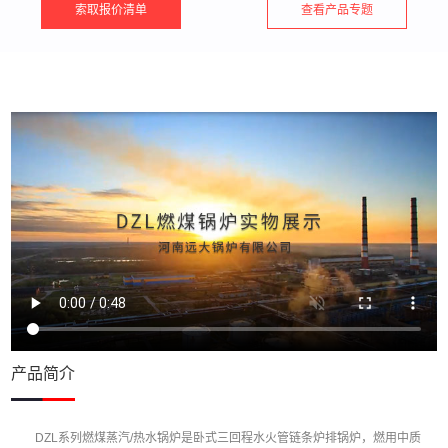
索取报价清单
查看产品专题
产品简介
DZL系列燃煤蒸汽/热水锅炉是卧式三回程水火管链条炉排锅炉，燃用中质