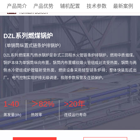
产品简介
产品优势
辅机配置
技术参数
最新案例
DZL系列燃煤锅炉
（单锅筒纵置式链条炉排锅炉）
DZL系列燃煤蒸汽/热水锅炉是卧式三回程水火管链条炉排锅炉，燃用中质烟煤。
锅炉本体为单锅筒纵向布置，锅筒内布置螺纹烟火管组成对流受热面，锅筒与两
侧水冷壁组成炉膛辐射受热面，燃烧设备采用轻型链条炉排；整体快装形式出
厂。 电气控制实现炉排无级调速，极限参数报警及连锁保护。
1-40
＞82%
>20年
蒸发量(t/h)
热效率
连续运行寿命