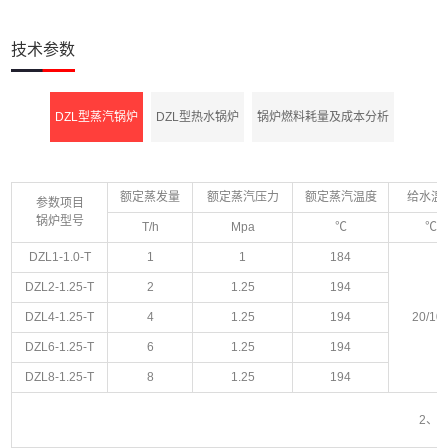
技术参数
DZL型蒸汽锅炉
DZL型热水锅炉
锅炉燃料耗量及成本分析
额定蒸发量
额定蒸汽压力
额定蒸汽温度
给水温
参数项目
锅炉型号
T/h
Mpa
℃
℃
DZL1-1.0-T
1
1
184
DZL2-1.25-T
2
1.25
194
DZL4-1.25-T
4
1.25
194
20/10
DZL6-1.25-T
6
1.25
194
圭亚那橡胶板厂6吨燃煤蒸汽锅炉
DZL8-1.25-T
8
1.25
194
项目地址
购买设备
2、
圭亚那
DZL6-1.25-AII