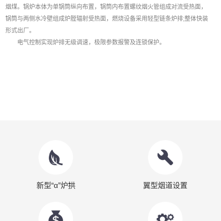
烟煤。锅炉本体为单锅筒纵向布置，锅筒内布置螺纹烟火管组成对流受热面，
锅筒与两侧水冷壁组成炉膛辐射受热面，燃烧设备采用轻型链条炉排;整体快装
形式出厂。
电气控制实现炉排无级调速，极限参数报警及连锁保护。
新型“α”炉拱
翼型烟道设置